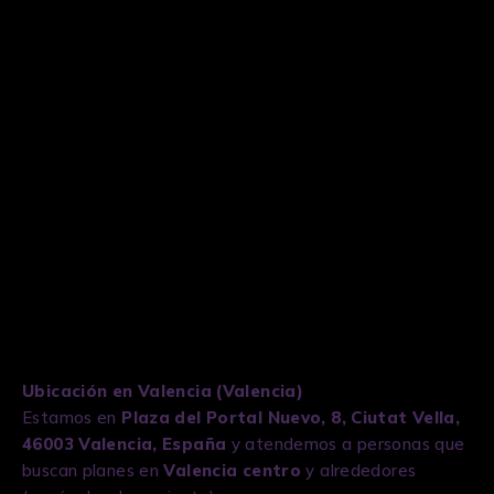
“hoy” sin desplazamientos largos.
Variedad de salas temáticas
para repetir con
diferentes grupos.
Reserva directa
por web y contacto rápido por
teléfono/email.
Prueba social visible
(valoraciones integradas en la
página de contacto).
Ubicación en Valencia (Valencia)
Estamos en
Plaza del Portal Nuevo, 8, Ciutat Vella,
46003 Valencia, España
y atendemos a personas que
buscan planes en
Valencia centro
y alrededores