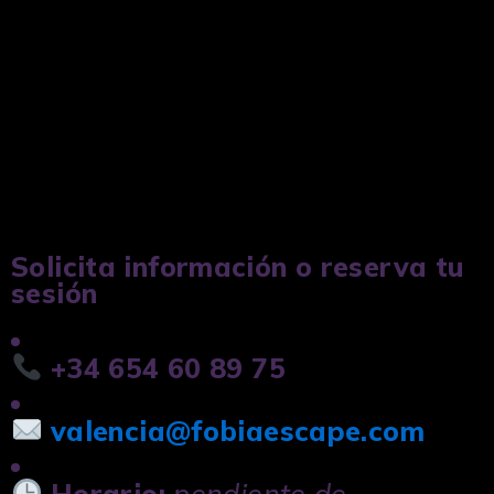
Reserva y confirmación
:
deja tu sesión cerrada para
hoy o la fecha que prefieras.
Ven y juega
: llegada,
briefing y comienzo de la
experiencia.
Solicita información o reserva tu
sesión
+34 654 60 89 75
valencia@fobiaescape.com
Horario:
pendiente de