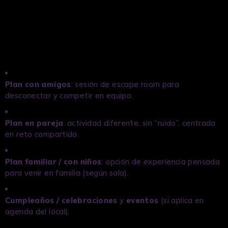
Salas temáticas
: eliges historia/ambiente según el tipo
de plan (más familiar, más misterioso, etc.).
Reserva previa
: confirmas plaza según el calendario de
disponibilidad.
Plan con amigos
: sesión de escape room para
desconectar y competir en equipo.
Plan en pareja
: actividad diferente, sin “ruido”, centrada
en reto compartido.
Plan familiar / con niños
: opción de experiencia pensada
para venir en familia (según sala).
Cumpleaños / celebraciones
y
eventos
(si aplica en
agenda del local).