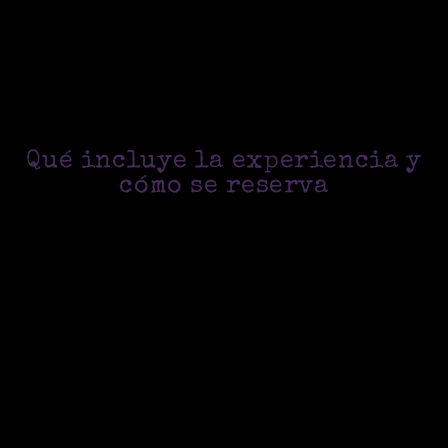
Nota de disponibilidad
La disponibilidad puede cambiar. Para confirmación exacta
de
plazas y horarios
, revisa la página de
Reservar
o
contacta con el equipo.
Qué incluye la experiencia y
cómo se reserva
Primero eliges la sala.
Después
, revisas el calendario y
reservas.
Por último
, vienes al local, recibes una
explicación rápida y empieza el juego.
Por qué elegir FOBIA Escape Room Valencia
Ubicación céntrica
(Ciutat Vella) para encajar el plan