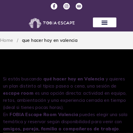
Home
/
que hacer hoy en valencia
que hacer hoy en valencia
Si estás buscando
qué hacer hoy en Valencia
y quieres
un plan distinto al típico paseo o cena, una sesión de
escape room
es una opción directa: actividad en equipo,
retos, ambientación y una experiencia cerrada en tiempo
(ideal si tienes pocas horas).
En
FOBIA Escape Room Valencia
puedes elegir una sala
temática y reservar según disponibilidad para venir con
amigos, pareja, familia o compañeros de trabajo
.