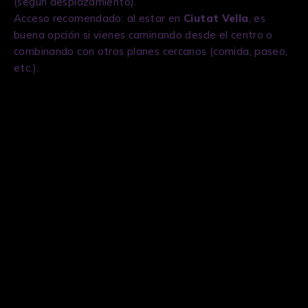
(según desplazamiento).
Acceso recomendado: al estar en
Ciutat Vella
, es
buena opción si vienes caminando desde el centro o
combinando con otros planes cercanos (comida, paseo,
etc.).
Cómo funciona el proceso
Elige el plan
: selecciona
sala/experiencia según tu
grupo.
Comprueba
disponibilidad
: revisa el
calendario en “Reservar”.