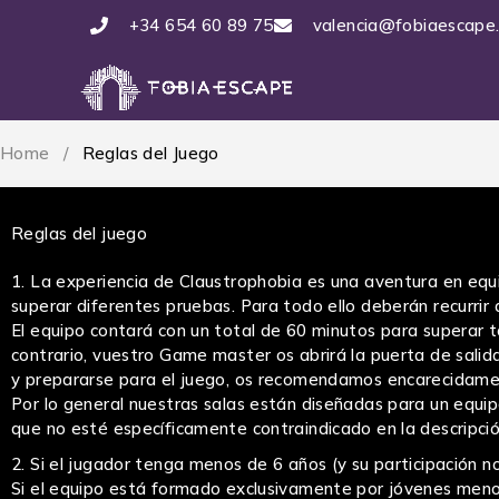
+34 654 60 89 75
valencia@fobiaescape
Home
/
Reglas del Juego
Reglas del juego
La experiencia de Claustrophobia es una aventura en equ
superar diferentes pruebas. Para todo ello deberán recurrir a
El equipo contará con un total de 60 minutos para superar to
contrario, vuestro Game master os abrirá la puerta de sali
y prepararse para el juego, os recomendamos encarecidamen
Por lo general nuestras salas están diseñadas para un equip
que no esté específicamente contraindicado en la descripción
Si el jugador tenga menos de 6 años (y su participación no
Si el equipo está formado exclusivamente por jóvenes menore