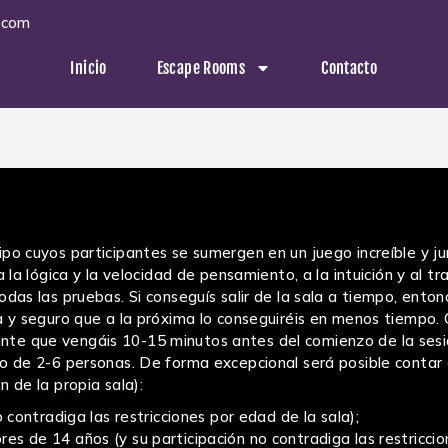
.com
Inicio
Escape Rooms
Contacto
ipo cuyos participantes se sumergen en un juego increíble y 
 la lógica y la velocidad de pensamiento, a la intuición y al tr
das las pruebas. Si conseguís salir de la sala a tiempo, ento
da y seguro que a la próxima lo conseguiréis en menos tiempo.
te que vengáis 10-15 minutos antes del comienzo de la sesi
o de 2-6 personas. De forma excepcional será posible contar c
 de la propia sala):
 contradiga las restricciones por edad de la sala);
s de 14 años (y su participación no contradiga las restricci