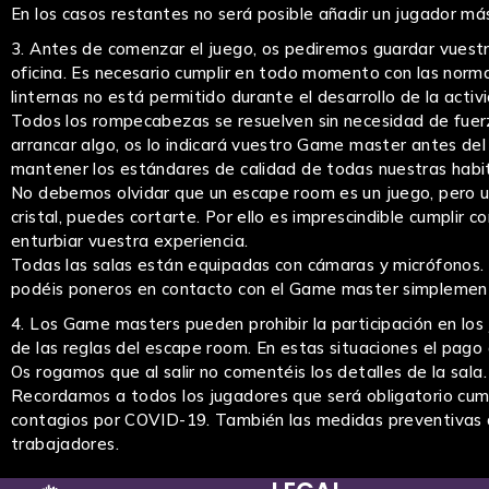
En los casos restantes no será posible añadir un jugador más
Antes de comenzar el juego, os pediremos guardar vuestro
oficina. Es necesario cumplir en todo momento con las norm
linternas no está permitido durante el desarrollo de la activ
Todos los rompecabezas se resuelven sin necesidad de fuerza
arrancar algo, os lo indicará vuestro Game master antes del 
mantener los estándares de calidad de todas nuestras habi
No debemos olvidar que un escape room es un juego, pero un j
cristal, puedes cortarte. Por ello es imprescindible cumpli
enturbiar vuestra experiencia.
Todas las salas están equipadas con cámaras y micrófonos. 
podéis poneros en contacto con el Game master simplement
Los Game masters pueden prohibir la participación en lo
de las reglas del escape room. En estas situaciones el pag
Os rogamos que al salir no comentéis los detalles de la sala.
Recordamos a todos los jugadores que será obligatorio cum
contagios por COVID-19. También las medidas preventivas qu
trabajadores.