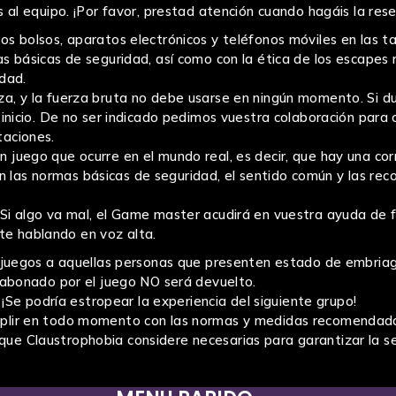
 al equipo. ¡Por favor, prestad atención cuando hagáis la rese
s bolsos, aparatos electrónicos y teléfonos móviles en las t
as básicas de seguridad, así como con la ética de los escapes
idad.
, y la fuerza bruta no debe usarse en ningún momento. Si dur
inicio. De no ser indicado pedimos vuestra colaboración para 
taciones.
uego que ocurre en el mundo real, es decir, que hay una corri
r con las normas básicas de seguridad, el sentido común y la
Si algo va mal, el Game master acudirá en vuestra ayuda de 
e hablando en voz alta.
s juegos a aquellas personas que presenten estado de embri
o abonado por el juego NO será devuelto.
 ¡Se podría estropear la experiencia del siguiente grupo!
plir en todo momento con las normas y medidas recomendadas 
e Claustrophobia considere necesarias para garantizar la seg